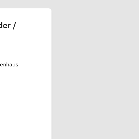
er /
nenhaus