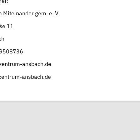
ner:
 Miteinander gem. e. V.
ße 11
ch
 9508736
zentrum-ansbach.de
zentrum-ansbach.de