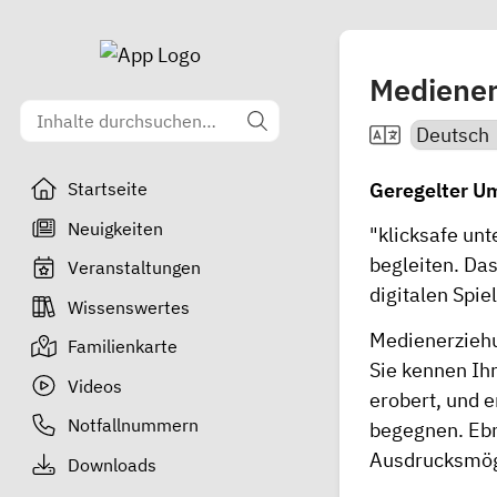
Medienerz
Geregelter U
Startseite
Neuigkeiten
"
klicksafe
unte
begleiten. Das
Veranstaltungen
digitalen Spi
Wissenswertes
Medienerziehu
Familienkarte
Sie kennen Ihr
Videos
erobert, und 
Notfallnummern
begegnen. Eb
Ausdrucksmög
Downloads