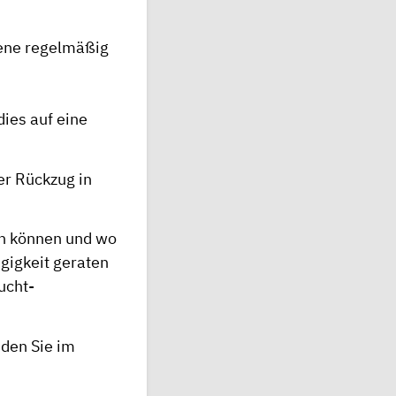
ene regelmäßig
dies auf eine
er Rückzug in
un können und wo
ngigkeit geraten
ucht-
nden Sie im