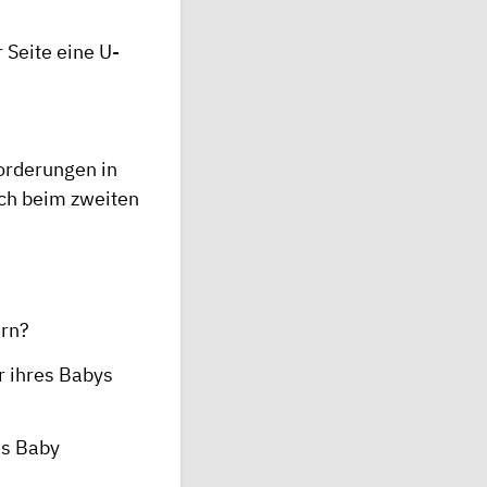
 Seite eine
U-
forderungen in
uch beim zweiten
ern?
r ihres Babys
es Baby