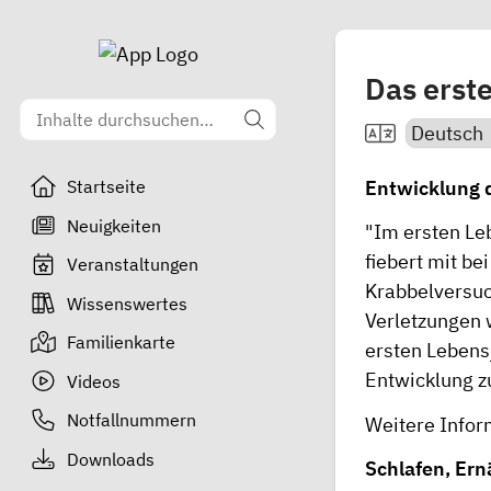
Das erst
Entwicklung 
Startseite
Neuigkeiten
"Im ersten Le
fiebert mit b
Veranstaltungen
Krabbelversuch
Wissenswertes
Verletzungen 
Familienkarte
ersten Lebens
Entwicklung z
Videos
Notfallnummern
Weitere Infor
Downloads
Schlafen, Er