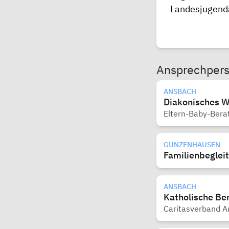
Landesjugen
Ansprechper
ANSBACH
Diakonisches 
Eltern-Baby-Bera
GUNZENHAUSEN
Familienbeglei
ANSBACH
Katholische Be
Caritasverband A