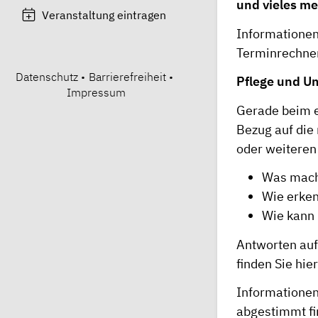
und vieles m
Veranstaltung eintragen
Informationen
Terminrechne
Datenschutz
•
Barrierefreiheit
•
Pflege und U
Impressum
Gerade beim e
Bezug auf die
oder weiteren
Was mache
Wie erken
Wie kann 
Antworten auf
finden Sie
hier
Informationen
abgestimmt fi