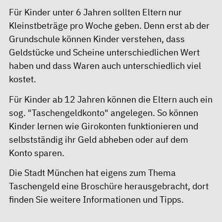
Für Kinder unter 6 Jahren sollten Eltern nur
Kleinstbeträge pro Woche geben. Denn erst ab der
Grundschule können Kinder verstehen, dass
Geldstücke und Scheine unterschiedlichen Wert
haben und dass Waren auch unterschiedlich viel
kostet.
Für Kinder ab 12 Jahren können die Eltern auch ein
sog. "Taschengeldkonto" angelegen. So können
Kinder lernen wie Girokonten funktionieren und
selbstständig ihr Geld abheben oder auf dem
Konto sparen.
Die Stadt München hat eigens zum Thema
Taschengeld eine
Broschüre
herausgebracht, dort
finden Sie weitere Informationen und Tipps.