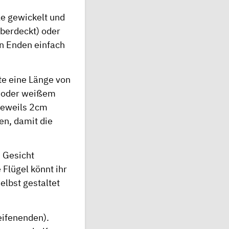
le gewickelt und
überdeckt) oder
en Enden einfach
lte eine Länge von
m oder weißem
 jeweils 2cm
en, damit die
s Gesicht
Flügel könnt ihr
lbst gestaltet
eifenenden).