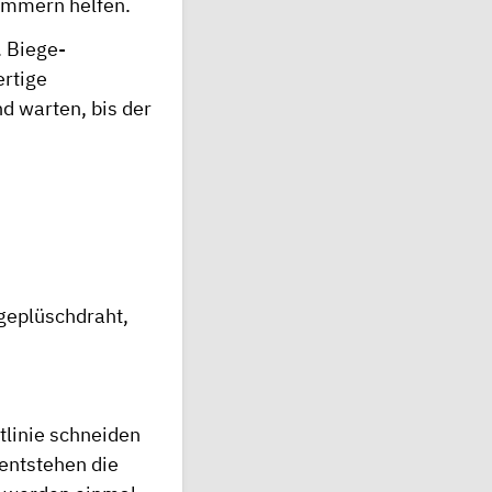
lammern helfen.
. Biege-
ertige
d warten, bis der
egeplüschdraht,
tlinie schneiden
 entstehen die