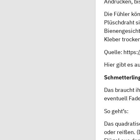
Andrücken, bi
Die Fühler kön
Plüschdraht si
Bienengesicht
Kleber trocke
Quelle:
https:
Hier
gibt es a
Schmetterlin
Das braucht ih
eventuell Fa
So geht’s:
Das quadratisc
oder reißen. (