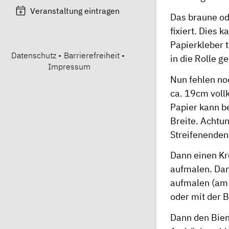
Veranstaltung eintragen
Das braune od
fixiert. Dies 
Papierkleber 
Datenschutz
•
Barrierefreiheit
•
in die Rolle g
Impressum
Nun fehlen noc
ca. 19cm voll
Papier kann b
Breite. Achtu
Streifenenden
Dann einen Kr
aufmalen. Dan
aufmalen (am 
oder mit der
B
Dann den Bien