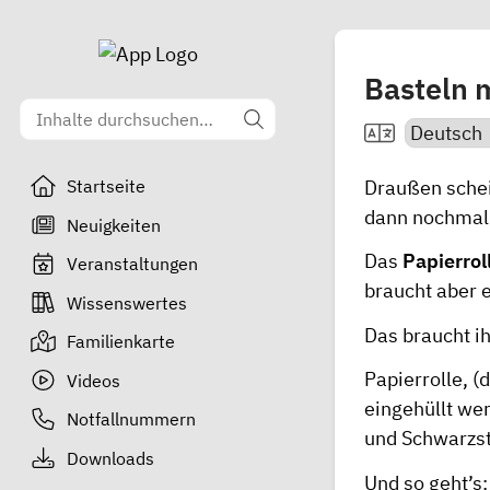
Basteln m
Draußen schei
Startseite
dann nochmal 
Neuigkeiten
Das
Papierro
Veranstaltungen
braucht aber 
Wissenswertes
Das braucht ih
Familienkarte
Papierrolle, (
Videos
eingehüllt wer
Notfallnummern
und Schwarzsti
Downloads
Und so geht’s: