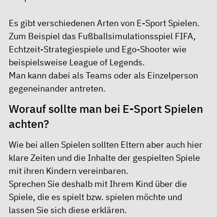
Es gibt verschiedenen Arten von E-Sport Spielen.
Zum Beispiel das Fußballsimulationsspiel FIFA,
Echtzeit-Strategiespiele und Ego-Shooter wie
beispielsweise League of Legends.
Man kann dabei als Teams oder als Einzelperson
gegeneinander antreten.
Worauf sollte man bei E-Sport Spielen
achten?
Wie bei allen Spielen sollten Eltern aber auch hier
klare Zeiten und die Inhalte der gespielten Spiele
mit ihren Kindern vereinbaren.
Sprechen Sie deshalb mit Ihrem Kind über die
Spiele, die es spielt bzw. spielen möchte und
lassen Sie sich diese erklären.