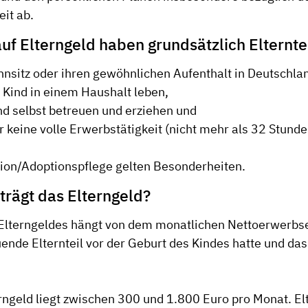
it ab.
uf Elterngeld haben grundsätzlich Elterntei
nsitz oder ihren gewöhnlichen Aufenthalt in Deutschla
 Kind in einem Haushalt leben,
nd selbst betreuen und erziehen und
r keine volle Erwerbstätigkeit (nicht mehr als 32 Stund
ion/Adoptionspflege gelten Besonderheiten.
trägt das Elterngeld?
 Elterngeldes hängt von dem monatlichen Nettoerwerb
ende Elternteil vor der Geburt des Kindes hatte und da
rngeld liegt zwischen 300 und 1.800 Euro pro Monat. El