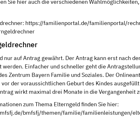
den Sie hier auch die verschiedenen Wahlmöglichkeiten, 
ldrechner:
https://familienportal.de/familienportal/rech
rngeldrechner
geldrechner
rd nur auf Antrag gewährt. Der Antrag kann erst nach de
lt werden. Einfacher und schneller geht die Antragstell
es Zentrum Bayern Familie und Soziales. Der Onlineant
vor der voraussichtlichen Geburt des Kindes ausgefüllt
ntrag wirkt maximal drei Monate in die Vergangenheit z
mationen zum Thema Elterngeld finden Sie hier:
mfsfj.de/bmfsfj/themen/familie/familienleistungen/elt