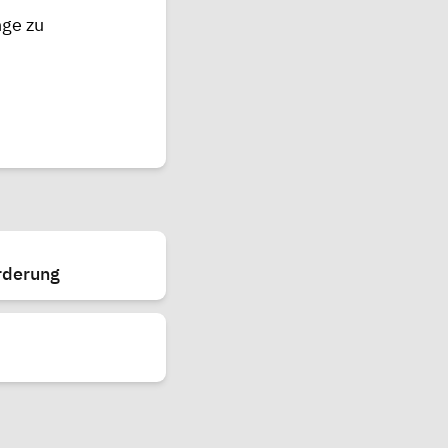
nge zu
rderung