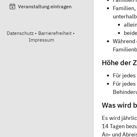
Veranstaltung eintragen
Familien,
unterhalb
allei
beide
Datenschutz
•
Barrierefreiheit
•
Impressum
Während d
Familien
Höhe der 
Für jedes
Für jedes
Behinderu
Was wird 
Es wird jährl
14 Tagen bezu
An- und Abreis