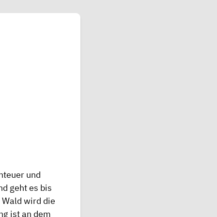
nteuer und
nd geht es bis
 Wald wird die
ng ist an dem