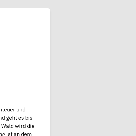
nteuer und
nd geht es bis
 Wald wird die
ng ist an dem