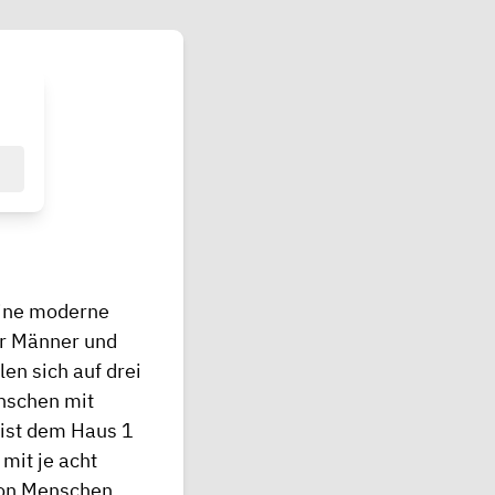
eine moderne
ür Männer und
len sich auf drei
nschen mit
ist dem Haus 1
mit je acht
von Menschen