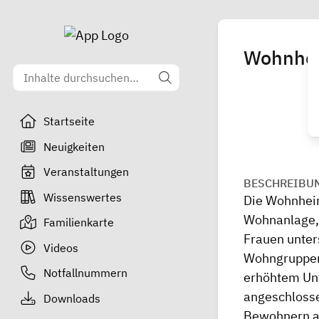
Wohnhei
Startseite
Neuigkeiten
Veranstaltungen
BESCHREIBU
Wissenswertes
Die Wohnheim
Wohnanlage, 
Familienkarte
Frauen unters
Videos
Wohngruppen
Notfallnummern
erhöhtem Unt
angeschlosse
Downloads
Bewohnern au