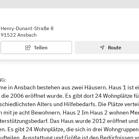
me der Lebenshilfe Ansbach
Henry-Dunant-Straße 8
91522 Ansbach
Teilen
Route
NG:
e in Ansbach bestehen aus zwei Häusern. Haus 1 ist 
die 2006 eröffnet wurde. Es gibt dort 24 Wohnplätze f
chiedlichsten Alters und Hilfebedarfs. Die Plätze vertei
 mit je acht Bewohnern. Haus 2 Im Haus 2 wohnen Me
erstützungsbedarf. Das Haus wurde 2012 eröffnet und 
n. Es gibt 24 Wohnplätze, die sich in drei Wohngruppen 
fteilen. Ausstattung und Größe ist den Bedürfnissen 