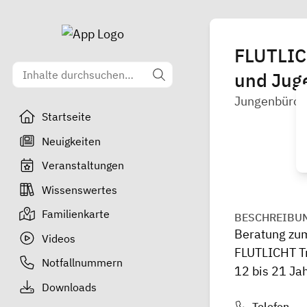
FLUTLICH
und Jug
Jungenbüro N
Startseite
Neuigkeiten
Veranstaltungen
Wissenswertes
Familienkarte
BESCHREIBU
Beratung zum
Videos
FLUTLICHT Tr
Notfallnummern
12 bis 21 Ja
Downloads
Telefon