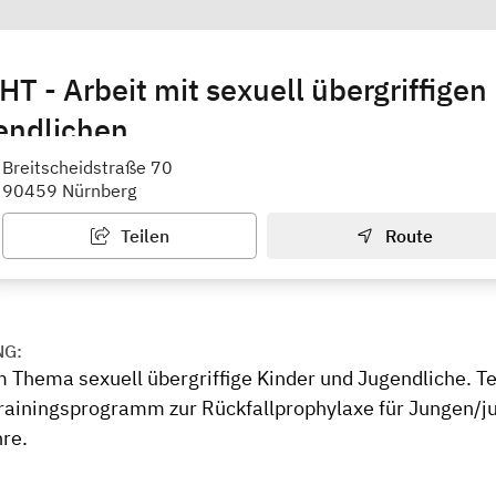
T - Arbeit mit sexuell übergriffigen
endlichen
ürnberg - Schlupfwinkel e.V.
Breitscheidstraße 70
90459 Nürnberg
Teilen
Route
NG:
 Thema sexuell übergriffige Kinder und Jugendliche. 
ainingsprogramm zur Rückfallprophylaxe für Jungen/j
hre.