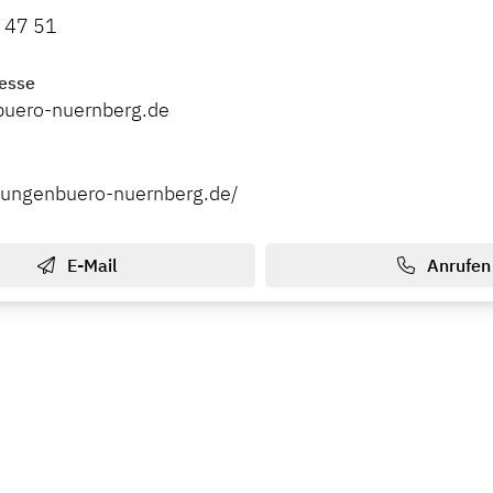
 47 51
esse
buero-nuernberg.de
jungenbuero-nuernberg.de/
E-Mail
Anrufen