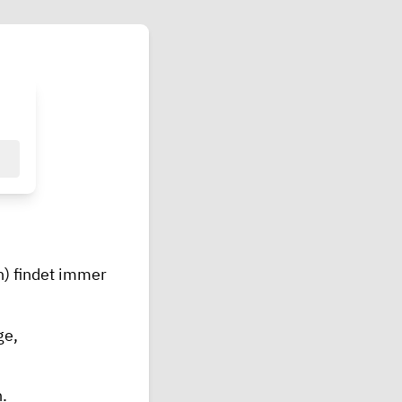
) findet immer
ge,
.