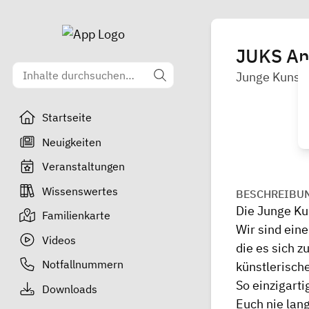
JUKS An
Junge Kunst
Startseite
Neuigkeiten
Veranstaltungen
Wissenswertes
BESCHREIBU
Die Junge K
Familienkarte
Wir sind ein
Videos
die es sich 
Notfallnummern
künstlerische
So einzigarti
Downloads
Euch nie lang