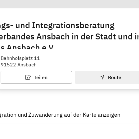
ngs- und Integrationsberatung
erbandes Ansbach in der Stadt und 
s Ansbach e.V.
lle für Asylbewerber, Anerkannte, EU-Migranten und Sp
Bahnhofsplatz 11
91522 Ansbach
Teilen
Route
gration und Zuwanderung auf der Karte anzeigen