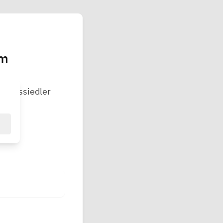
im
ätaussiedler