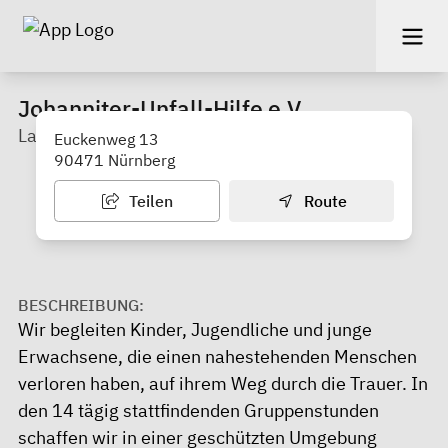
Johanniter-Unfall-Hilfe e.V.
Lacrima - Zentrum für trauernde Kinder
Euckenweg 13
90471 Nürnberg
Teilen
Route
BESCHREIBUNG:
Wir begleiten Kinder, Jugendliche und junge
Erwachsene, die einen nahestehenden Menschen
verloren haben, auf ihrem Weg durch die Trauer. In
den 14 tägig stattfindenden Gruppenstunden
schaffen wir in einer geschützten Umgebung