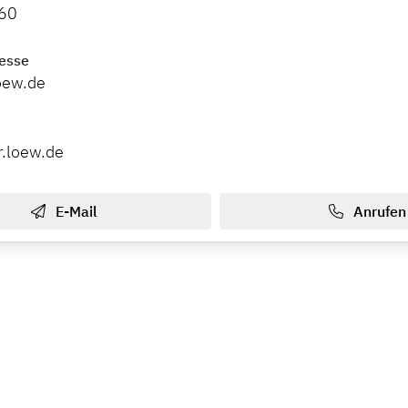
60
esse
oew.de
r.loew.de
E-Mail
Anrufen