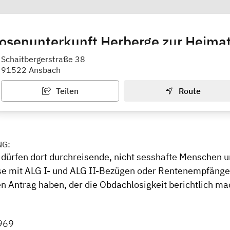
osenunterkunft Herberge zur Heima
gsmöglichkeit für Obdachlose
Schaitbergerstraße 38
91522 Ansbach
Teilen
Route
NG:
dürfen dort durchreisende, nicht sesshafte Menschen 
 mit ALG I- und ALG II-Bezügen oder Rentenempfänger,
n Antrag haben, der die Obdachlosigkeit berichtlich ma
969