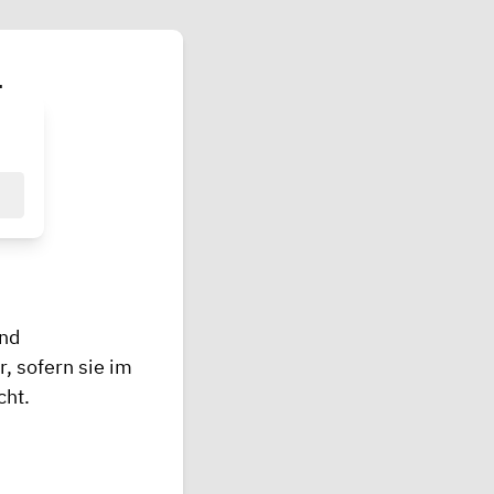
t
und
 sofern sie im
cht.