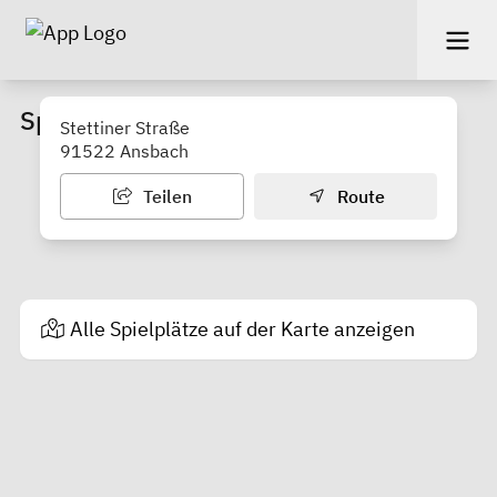
Spielplatz "Lunckenbeinstraße"
Stettiner Straße
91522 Ansbach
Teilen
Route
Alle Spielplätze auf der Karte anzeigen