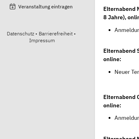
Veranstaltung eintragen
Elternabend M
8 Jahre), onli
Anmeldun
Datenschutz
•
Barrierefreiheit
•
Impressum
Elternabend S
online:
Neuer Ter
Elternabend C
online:
Anmeldun
Elternabend M