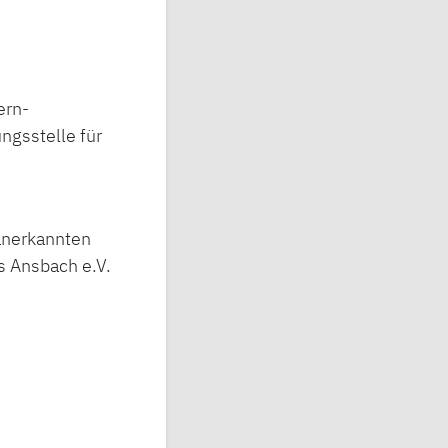
ern-
ngsstelle für
 anerkannten
s Ansbach e.V.