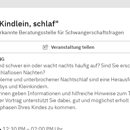
 Kindlein, schlaf"
erkannte Beratungsstelle für Schwangerschaftsfragen
Veranstaltung teilen
NG
ind schwer ein oder wacht nachts häufig auf? Sind Sie ers
chlaflosen Nächten?
bleme und unterbrochener Nachtschlaf sind eine Herausf
bys und Kleinkindern.
innen geben Informationen und hilfreiche Hinweise zum
er Vortrag unterstützt Sie dabei, gut und möglichst erholt
phasen Ihres Kindes zu kommen.
•
12:30 PM
–
02:00 PM
Uhr