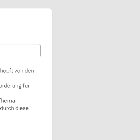
chöpft von den
orderung für
 Thema
 durch diese