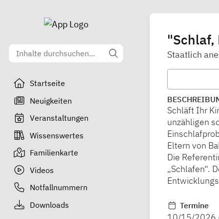
"Schlaf,
Staatlich an
Startseite
BESCHREIBU
Neuigkeiten
Schläft Ihr K
Veranstaltungen
unzähligen s
Einschlafpro
Wissenswertes
Eltern von Ba
Familienkarte
Die Referent
„Schlafen“. D
Videos
Entwicklungs
Notfallnummern
Downloads
Termine
10/15/2026