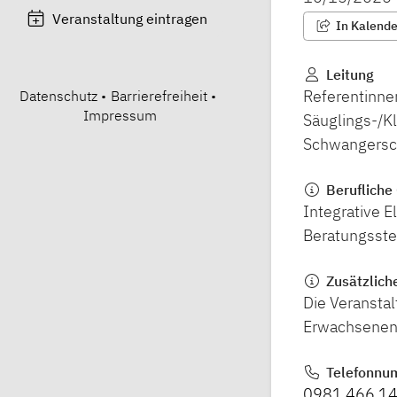
Veranstaltung eintragen
In Kalender
Leitung
Referentinnen
Datenschutz
•
Barrierefreiheit
•
Impressum
Säuglings-/Kl
Schwangersch
Berufliche 
Integrative E
Beratungsste
Zusätzlich
Die Veranstal
Erwachsenenb
Telefonnu
0981 466 1