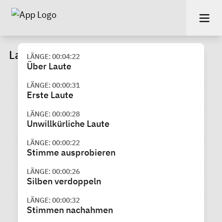
Laute
LÄNGE: 00:04:22
Über Laute
LÄNGE: 00:00:31
Erste Laute
LÄNGE: 00:00:28
Unwillkürliche Laute
LÄNGE: 00:00:22
Stimme ausprobieren
LÄNGE: 00:00:26
Silben verdoppeln
LÄNGE: 00:00:32
Stimmen nachahmen