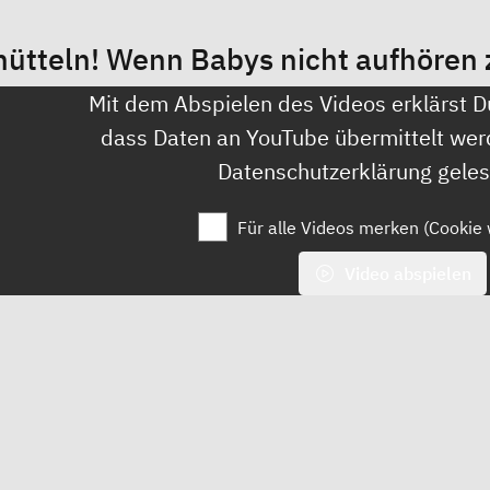
hütteln! Wenn Babys nicht aufhören 
Mit dem Abspielen des Videos erklärst D
dass Daten an YouTube übermittelt wer
Datenschutzerklärung
geles
Für alle Videos merken (Cookie 
Video abspielen