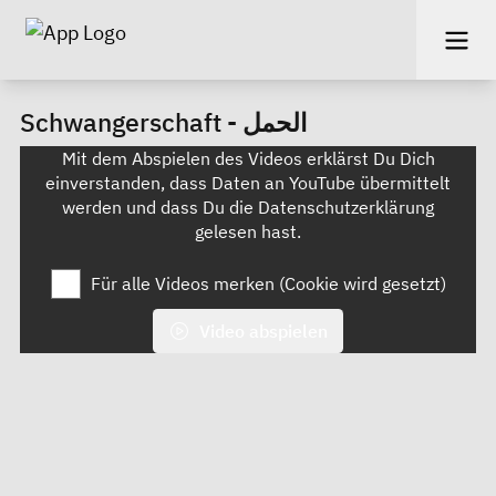
Schwangerschaft - الحمل
Mit dem Abspielen des Videos erklärst Du Dich
einverstanden, dass Daten an YouTube übermittelt
werden und dass Du die
Datenschutzerklärung
gelesen hast.
Für alle Videos merken (Cookie wird gesetzt)
Video abspielen