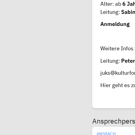
Alter: ab
6 Ja
Leitung:
Sabin
Anmeldung
Weitere Infos
Leitung:
Peter
juks@kulturf
Hier
geht es 
Ansprechper
ANSBACH