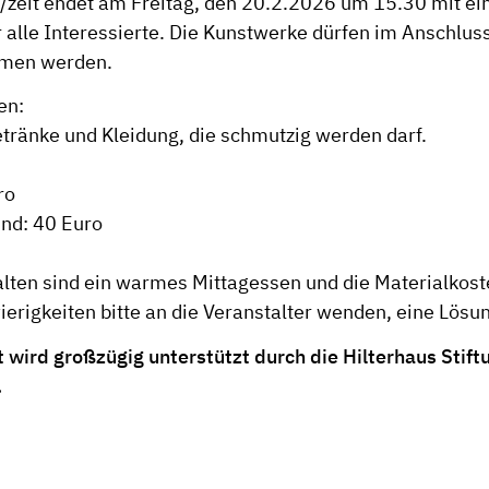
/zeit endet am Freitag, den 20.2.2026 um 15.30 mit ein
 alle Interessierte. Die Kunstwerke dürfen im Anschluss
men werden.
en:
tränke und Kleidung, die schmutzig werden darf.
ro
nd: 40 Euro
alten sind ein warmes Mittagessen und die Materialkost
erigkeiten bitte an die Veranstalter wenden, eine Lösu
t wird großzügig unterstützt durch die
Hilterhaus Stift
.