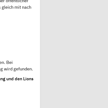
er öffentlicher
 gleich mit nach
en. Bei
ng wird gefunden.
ung
und den
Lions