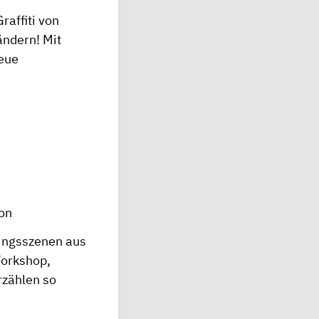
raffiti von
ändern! Mit
eue
ton
lingsszenen aus
Workshop,
rzählen so