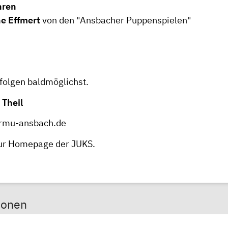
hren
e Effmert
von den "Ansbacher Puppenspielen"
 folgen baldmöglichst.
 Theil
ormu-ansbach.de
zur Homepage der JUKS.
sonen