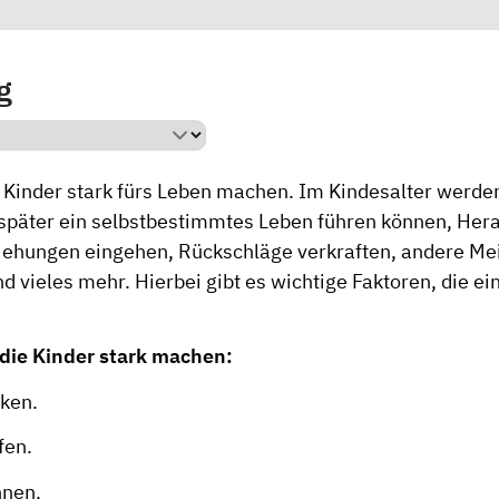
g
l Kinder stark fürs Leben machen. Im Kindesalter werde
e später ein selbstbestimmtes Leben führen können, He
iehungen eingehen, Rückschläge verkraften, andere M
d vieles mehr. Hierbei gibt es wichtige Faktoren, die e
die Kinder stark machen:
nken.
rfen.
nnen.