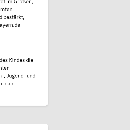
tet im Großen,
mmten
d bestärkt,
bayern.de
des Kindes die
nten
n-, Jugend- und
ach an.