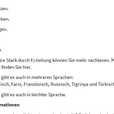
tzen.
eben.
gen.
n
üre
Stark durch Erziehung
können Sie mehr nachlesen. 
 finden Sie
hier
.
 gibt es auch in mehreren Sprachen:
lisch
,
Farsi
,
Französisch
,
Russisch
,
Tigrinya
und
Türkisc
 gibt es auch in
leichter Sprache
.
rmationen