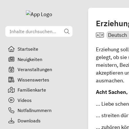
Erziehun
Erziehung sol
Startseite
gelegt, ob si
Neuigkeiten
meistern, Bez
Veranstaltungen
akzeptieren un
Wissenswertes
ausmachen.
Familienkarte
Acht Sachen, 
Videos
... Liebe sche
Notfallnummern
... streiten dü
Downloads
... zuhören kö