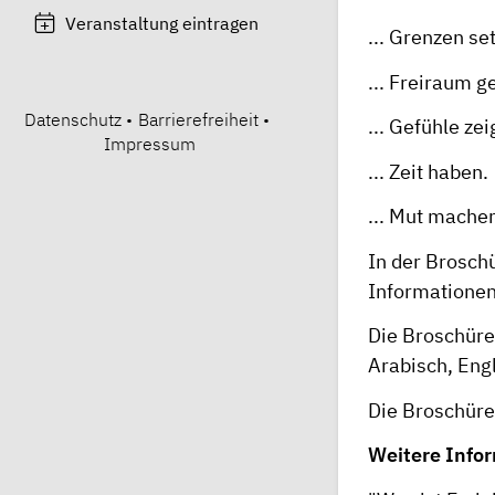
Veranstaltung eintragen
... Grenzen se
... Freiraum g
Datenschutz
•
Barrierefreiheit
•
... Gefühle zei
Impressum
... Zeit haben.
... Mut mache
In der Brosch
Informationen
Die Broschüre
Arabisch
,
Eng
Die Broschüre
Weitere Info